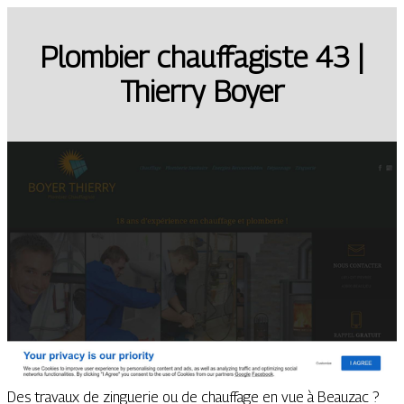
Plombier chauffa­giste 43 |
Thierry Boyer
Des travaux de zinguerie ou de chauffage en vue à Beauzac ?